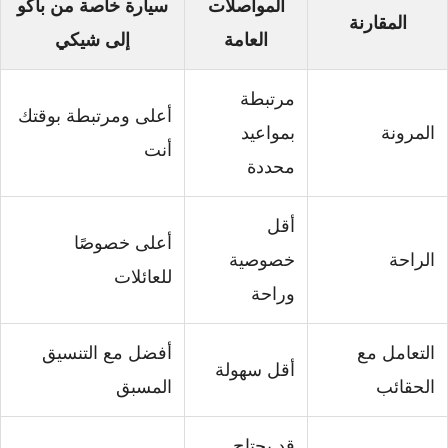
المواصلات
سيارة خاصة من باكو
المقارنة
العامة
إلى شيكي
مرتبطة
أعلى ومرتبطة بوقتك
المرونة
بمواعيد
أنت
محددة
أقل
أعلى خصوصًا
الراحة
خصوصية
للعائلات
وراحة
التعامل مع
أفضل مع التنسيق
أقل سهولة
الحقائب
المسبق
قد يحتاج